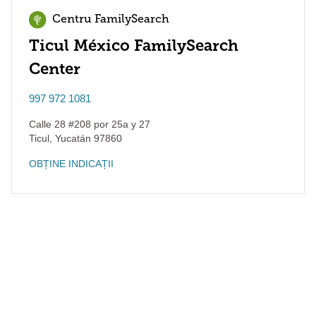
Centru FamilySearch
Ticul México FamilySearch
Center
997 972 1081
Calle 28 #208 por 25a y 27
Ticul
,
Yucatán
97860
OBȚINE INDICAȚII