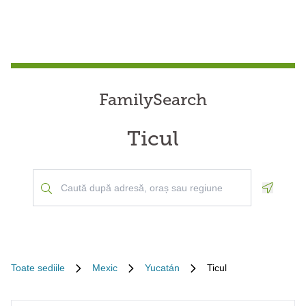
FamilySearch
Ticul
Geoloca
Toate sediile
Mexic
Yucatán
Ticul