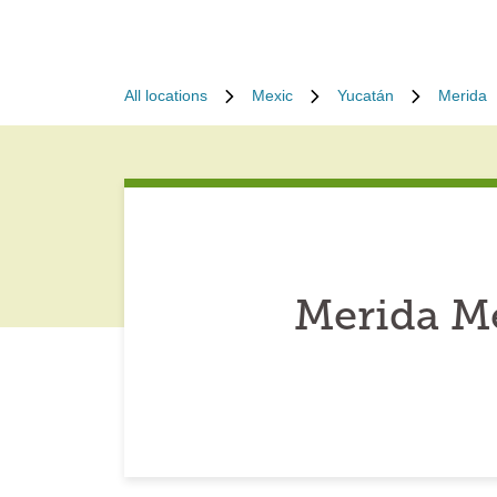
All locations
Mexic
Yucatán
Merida
Merida M