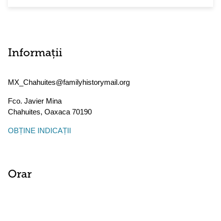
Informații
MX_Chahuites@familyhistorymail.org
Fco. Javier Mina
Chahuites
,
Oaxaca
70190
OBȚINE INDICAȚII
Orar