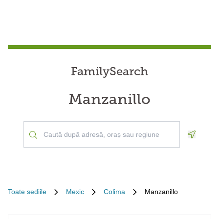
FamilySearch
Manzanillo
Geoloca
Toate sediile
Mexic
Colima
Manzanillo