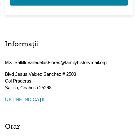
Informații
MX_SaltilloValledelasFlores@familyhistorymail.org
Blvd Jesus Valdez Sanchez # 2503
Col Praderas
Saltillo
,
Coahuila
25298
OBȚINE INDICAȚII
Orar