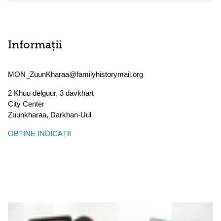
Informații
MON_ZuunKharaa@familyhistorymail.org
2 Khuu delguur, 3 davkhart
City Center
Zuunkharaa
,
Darkhan-Uul
OBȚINE INDICAȚII