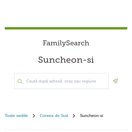
FamilySearch
Suncheon-si
Geoloca
Toate sediile
Coreea de Sud
Suncheon-si