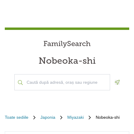
FamilySearch
Nobeoka-shi
Geoloca
Toate sediile
Japonia
Miyazaki
Nobeoka-shi