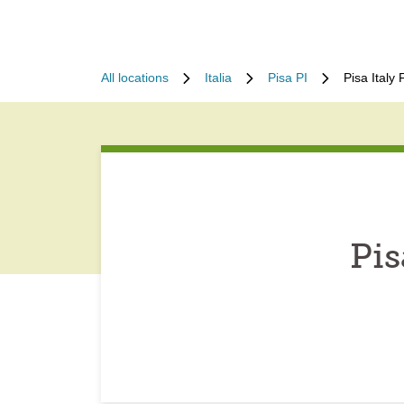
All locations
Italia
Pisa PI
Pisa Italy
Pis