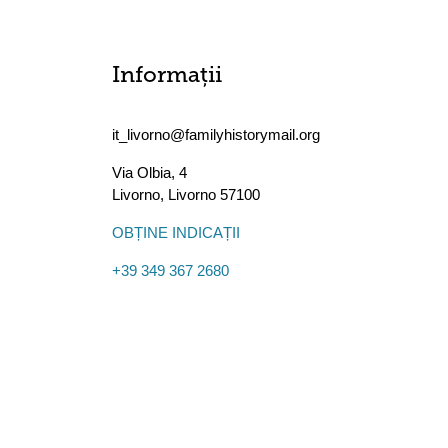
Informații
it_livorno@familyhistorymail.org
Via Olbia, 4
Livorno
,
Livorno
57100
OBȚINE INDICAȚII
+39 349 367 2680