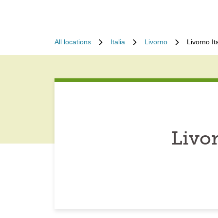
All locations
Italia
Livorno
Livorno I
Livo