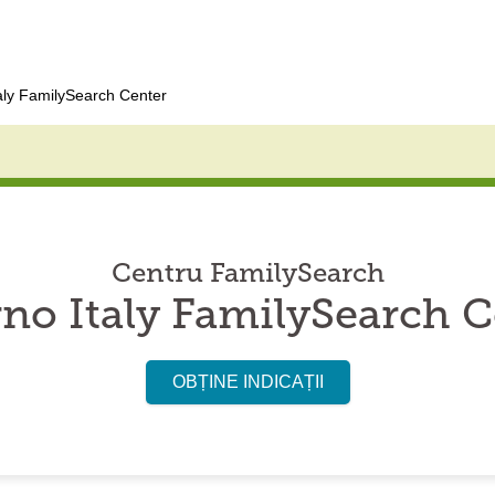
taly FamilySearch Center
Centru FamilySearch
rno Italy FamilySearch C
OBȚINE INDICAȚII