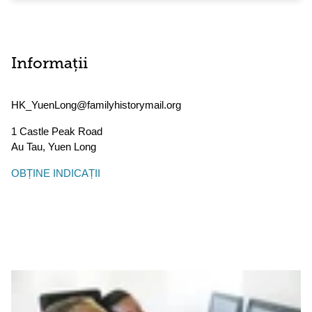
Informații
HK_YuenLong@familyhistorymail.org
1 Castle Peak Road
Au Tau
,
Yuen Long
OBȚINE INDICAȚII