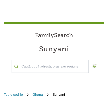
FamilySearch
Sunyani
Geoloca
Toate sediile
Ghana
Sunyani