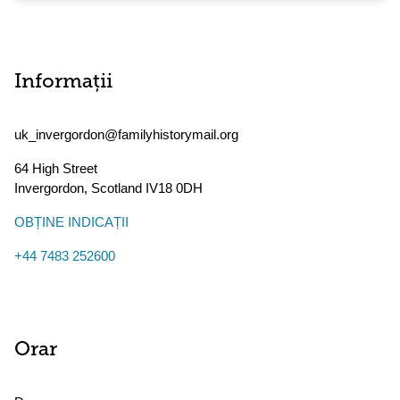
Informații
uk_invergordon@familyhistorymail.org
64 High Street
Invergordon
,
Scotland
IV18 0DH
OBȚINE INDICAȚII
+44 7483 252600
Orar