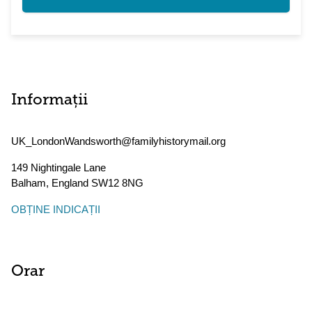
Informații
UK_LondonWandsworth@familyhistorymail.org
149 Nightingale Lane
Balham
,
England
SW12 8NG
OBȚINE INDICAȚII
Orar