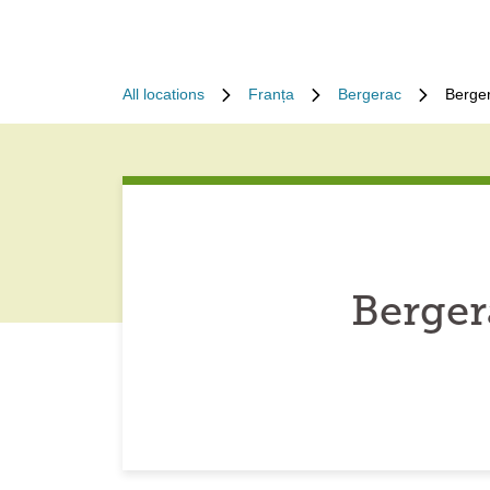
All locations
Franța
Bergerac
Berge
Berger