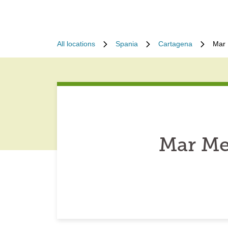
All locations
Spania
Cartagena
Mar 
Mar Me