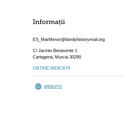
Informații
ES_MarMenor@familyhistorymail.org
C/ Jacinto Benavente 1
Cartagena
,
Murcia
30290
OBȚINE INDICAȚII
WEBSITE