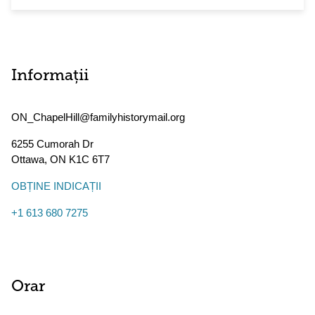
Informații
ON_ChapelHill@familyhistorymail.org
6255 Cumorah Dr
Ottawa
,
ON
K1C 6T7
OBȚINE INDICAȚII
+1 613 680 7275
Orar