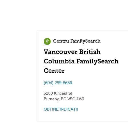
Centru FamilySearch
Vancouver British
Columbia FamilySearch
Center
(604) 299-8656
5280 Kincaid St
Burnaby
,
BC
V5G 1W1
OBȚINE INDICAȚII