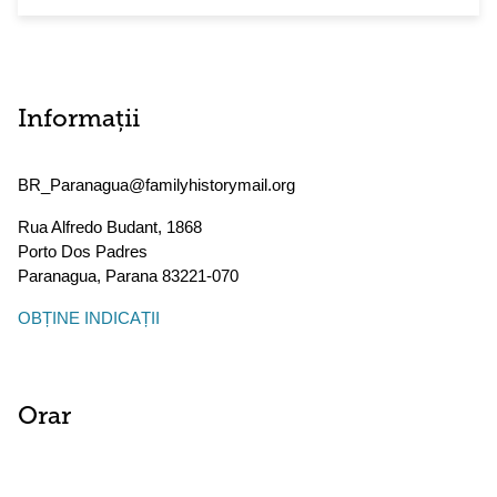
Informații
BR_Paranagua@familyhistorymail.org
Rua Alfredo Budant, 1868
Porto Dos Padres
Paranagua
,
Parana
83221-070
OBȚINE INDICAȚII
Orar