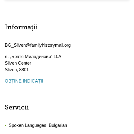
Informații
BG_Sliven@familyhistorymail.org
л. „Братя Миладинови“ 10А
Sliven Center
Sliven
,
8801
OBȚINE INDICAȚII
Servicii
Spoken Languages:
Bulgarian