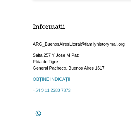
Informații
ARG_BuenosAiresLitoral@familyhistorymail.org
Salta 257 Y Jose M Paz
Ptda de Tigre
General Pacheco
,
Buenos Aires
1617
OBȚINE INDICAȚII
+54 9 11 2389 7873