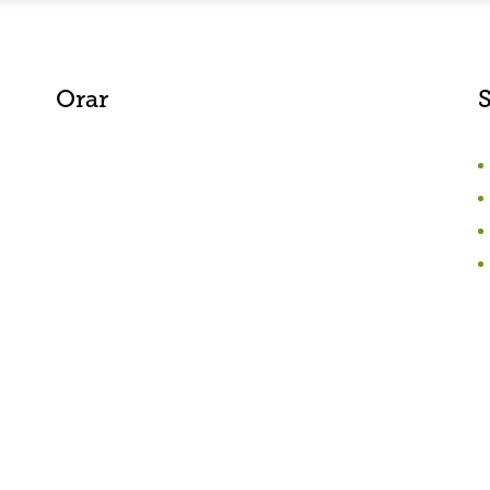
Orar
S