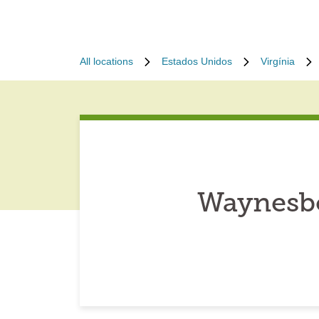
All locations
Estados Unidos
Virgínia
Waynesbo