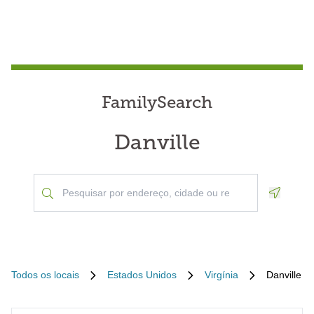
FamilySearch
Danville
Geoloca
Todos os locais
Estados Unidos
Virgínia
Danville