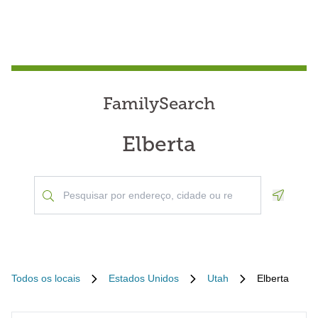
FamilySearch
Elberta
Geoloca
Todos os locais
Estados Unidos
Utah
Elberta