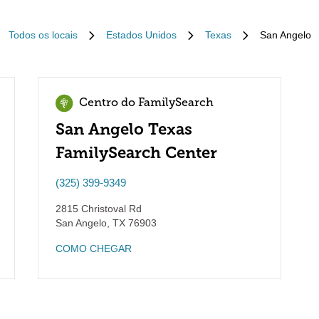
Todos os locais
Estados Unidos
Texas
San Angelo
Centro do FamilySearch
San Angelo Texas
FamilySearch Center
(325) 399-9349
2815 Christoval Rd
San Angelo
,
TX
76903
COMO CHEGAR