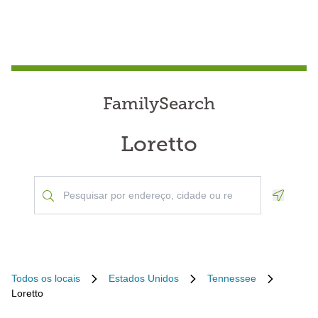
FamilySearch
Loretto
Geoloca
Todos os locais
Estados Unidos
Tennessee
Loretto