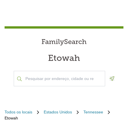
FamilySearch
Etowah
Geoloca
Todos os locais
Estados Unidos
Tennessee
Etowah