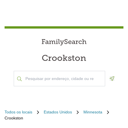
FamilySearch
Crookston
Geoloca
Todos os locais
Estados Unidos
Minnesota
Crookston