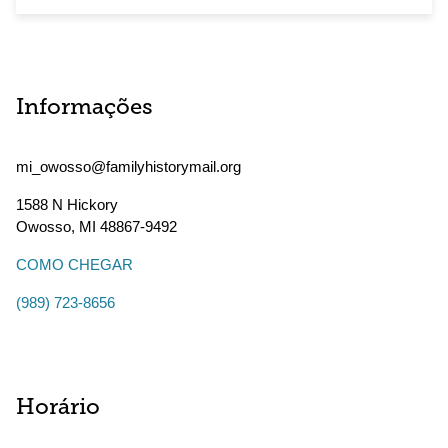
Informações
mi_owosso@familyhistorymail.org
1588 N Hickory
Owosso
,
MI
48867-9492
COMO CHEGAR
(989) 723-8656
Horário