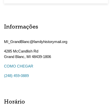
Informações
MI_GrandBlanc@familyhistorymail.org
4285 McCandlish Rd
Grand Blanc
,
MI
48439-1806
COMO CHEGAR
(248) 459-0889
Horário