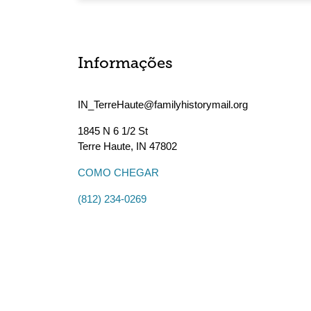
Informações
IN_TerreHaute@familyhistorymail.org
1845 N 6 1/2 St
Terre Haute
,
IN
47802
COMO CHEGAR
(812) 234-0269