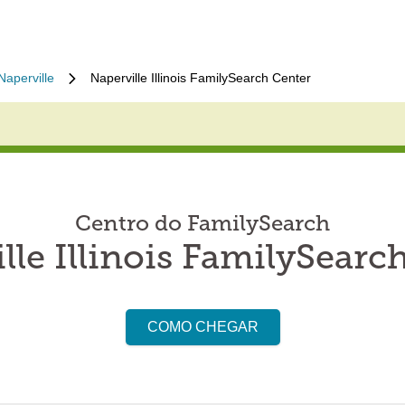
Naperville
Naperville Illinois FamilySearch Center
Centro do FamilySearch
lle Illinois FamilySearc
COMO CHEGAR