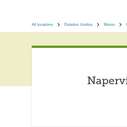
All locations
Estados Unidos
Illinois
Napervi