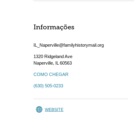
Informações
IL_Naperville@familyhistorymail.org
1320 Ridgeland Ave
Naperville
,
IL
60563
COMO CHEGAR
(630) 505-0233
WEBSITE