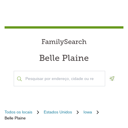
FamilySearch
Belle Plaine
Geoloca
Todos os locais
Estados Unidos
Iowa
Belle Plaine