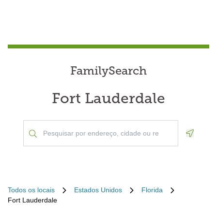
FamilySearch
Fort Lauderdale
Geoloca
Todos os locais
Estados Unidos
Florida
Fort Lauderdale