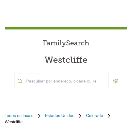
FamilySearch
Westcliffe
Geoloca
Todos os locais
Estados Unidos
Colorado
Westcliffe