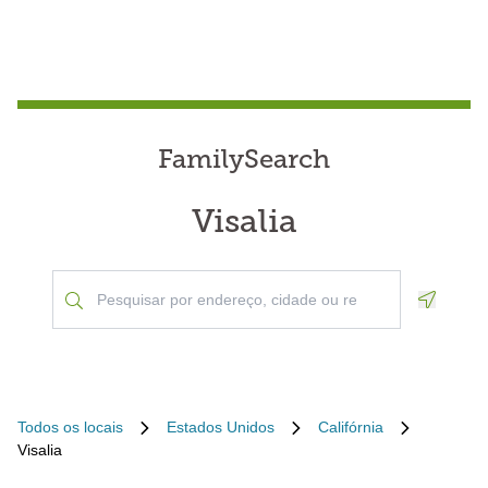
FamilySearch
Visalia
Geoloca
Todos os locais
Estados Unidos
Califórnia
Visalia