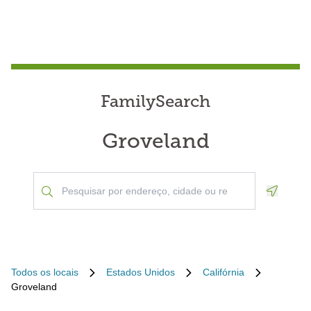
FamilySearch
Groveland
Geoloca
Todos os locais
Estados Unidos
Califórnia
Groveland