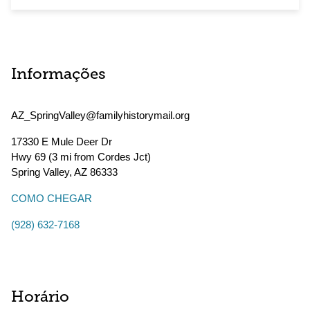
Informações
AZ_SpringValley@familyhistorymail.org
17330 E Mule Deer Dr
Hwy 69 (3 mi from Cordes Jct)
Spring Valley
,
AZ
86333
COMO CHEGAR
(928) 632-7168
Horário