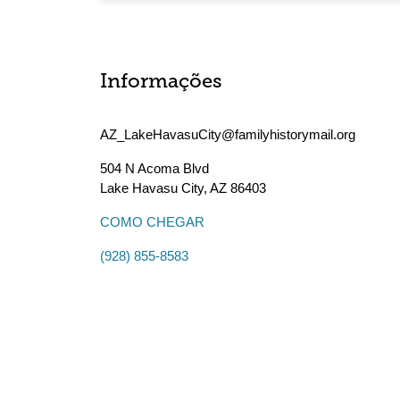
Informações
AZ_LakeHavasuCity@familyhistorymail.org
504 N Acoma Blvd
Lake Havasu City
,
AZ
86403
COMO CHEGAR
(928) 855-8583