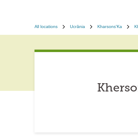
All locations
Ucrânia
Kharsons'Ka
K
Kherso