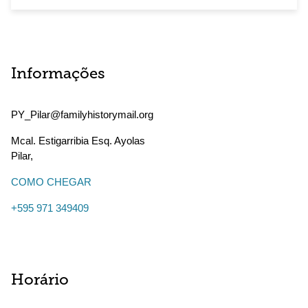
Informações
PY_Pilar@familyhistorymail.org
Mcal. Estigarribia Esq. Ayolas
Pilar
,
COMO CHEGAR
+595 971 349409
Horário