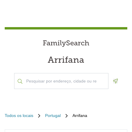
FamilySearch
Arrifana
Geoloca
Todos os locais
Portugal
Arrifana