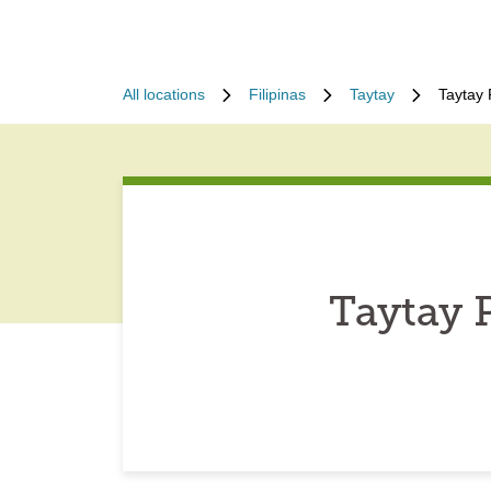
All locations
Filipinas
Taytay
Taytay 
Taytay 