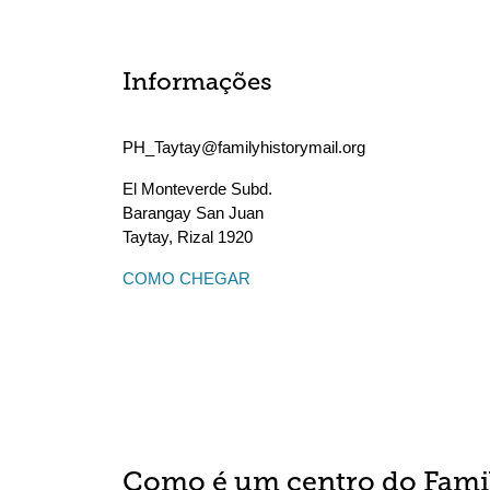
Informações
PH_Taytay@familyhistorymail.org
El Monteverde Subd.
Barangay San Juan
Taytay
,
Rizal
1920
COMO CHEGAR
Como é um centro do Fami