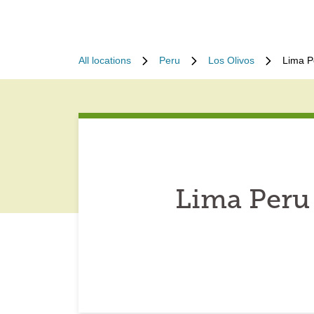
All locations
Peru
Los Olivos
Lima P
Lima Peru