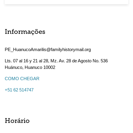
Informações
PE_HuanucoAmarilis@familyhistorymail.org
Lts. 07 al 16 y 21 al 28, Mz. Av. 28 de Agosto No. 536
Huánuco
,
Huanuco
10002
COMO CHEGAR
+51 62 514747
Horário