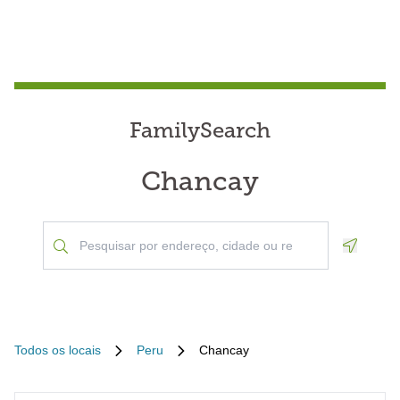
FamilySearch
Chancay
Geoloca
Todos os locais
Peru
Chancay