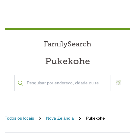
FamilySearch
Pukekohe
Geoloca
Todos os locais
Nova Zelândia
Pukekohe