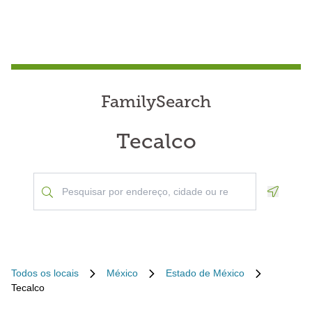
FamilySearch
Tecalco
Geoloca
Todos os locais
México
Estado de México
Tecalco