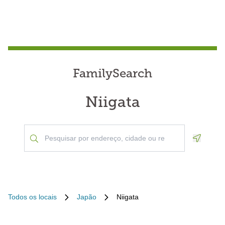
FamilySearch
Niigata
Geoloca
Todos os locais
Japão
Niigata