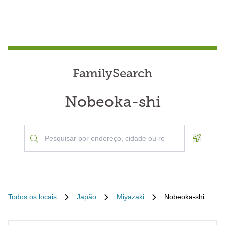
FamilySearch
Nobeoka-shi
Geoloca
Todos os locais
Japão
Miyazaki
Nobeoka-shi